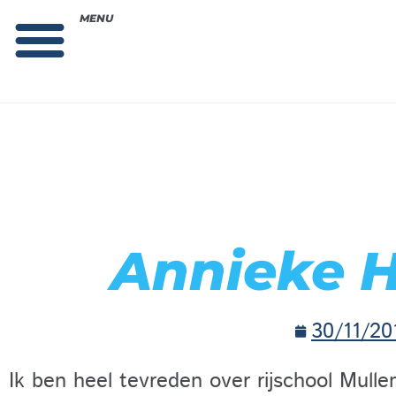
MENU
Theorie bestellen
Collega gezocht: vacature!
Annieke H
30/11/20
Ik ben heel tevreden over rijschool Mullend