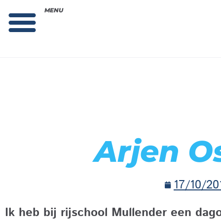
MENU
Theorie bestellen
Collega gezocht: vacature!
Arjen O
17/10/20
Ik heb bij rijschool Mullender een da