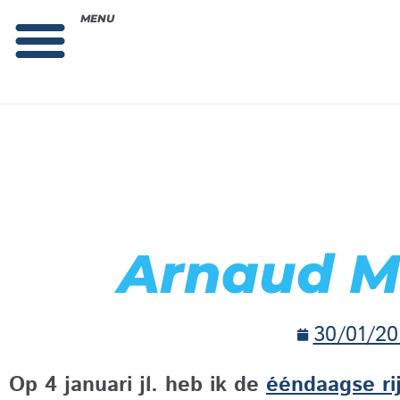
MENU
Theorie bestellen
Collega gezocht: vacature!
Arnaud 
30/01/20
Op 4 januari jl. heb ik de
ééndaagse ri