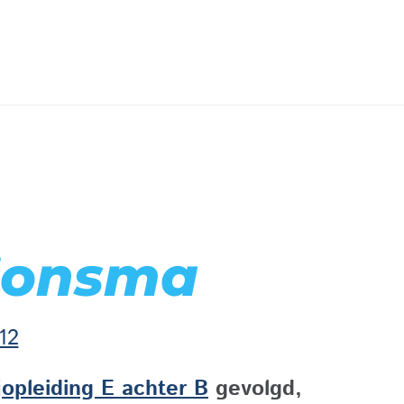
Monsma
12
jopleiding E achter B
gevolgd,