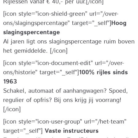
Rijlessen vanaf € 40,- per uur.[/icon]
[icon style=”icon-shield-green” url=”/over-
ons/slagingspercentage” target=”_self”]
Hoog
slagingspercentage
Al jaren ligt ons slagingspercentage ruim boven
het gemiddelde. [/icon]
[icon style=”icon-document-edit” url=”/over-
ons/historie” target=”_self”]
100% rijles sinds
1963
Schakel, automaat of aanhangwagen? Spoed,
regulier of opfris? Bij ons krijg jij voorrang!
[/icon]
[icon style=”icon-user-group” url=”/het-team”
target=”_self”]
Vaste instructeurs