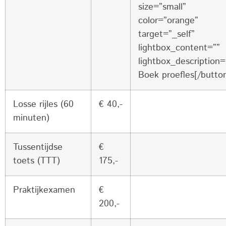
size=”small”
color=”orange”
target=”_self”
lightbox_content=””
lightbox_description=
Boek proefles[/butto
Losse rijles (60
€ 40,-
minuten)
Tussentijdse
€
toets (TTT)
175,-
Praktijkexamen
€
200,-