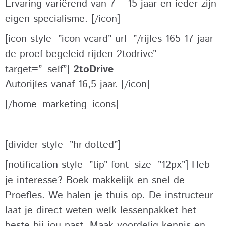
Ervaring variërend van 7 – 15 jaar en ieder zijn
eigen specialisme. [/icon]
[icon style=”icon-vcard” url=”/rijles-165-17-jaar-
de-proef-begeleid-rijden-2todrive”
target=”_self”]
2toDrive
Autorijles vanaf 16,5 jaar. [/icon]
[/home_marketing_icons]
[divider style=”hr-dotted”]
[notification style=”tip” font_size=”12px”] Heb
je interesse? Boek makkelijk en snel de
Proefles. We halen je thuis op. De instructeur
laat je direct weten welk lessenpakket het
beste bij jou past. Maak voordelig kennis en