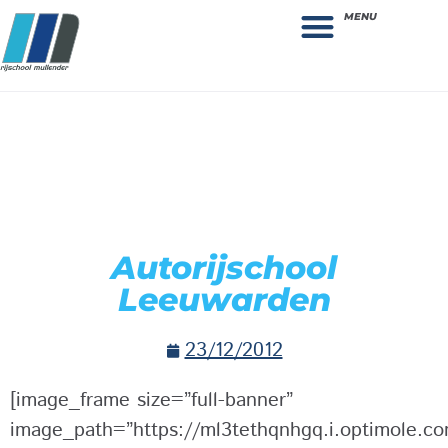
MENU
Theorie bestellen
Collega gezocht: vacature!
Autorijschool
Leeuwarden
23/12/2012
[image_frame size=”full-banner”
image_path=”https://ml3tethqnhgq.i.optimole.com