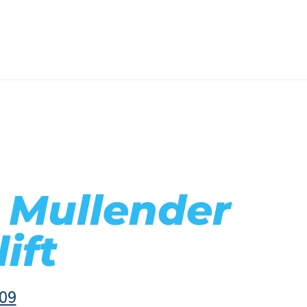
l Mullender
lift
09