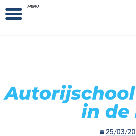
MENU
Theorie bestellen
Collega gezocht: vacature!
Autorijschoo
in de 
25/03/20