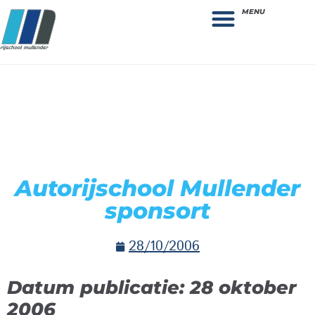
MENU
Theorie bestellen
Collega gezocht: vacature!
Autorijschool Mullender
sponsort
28/10/2006
Datum publicatie: 28 oktober
2006