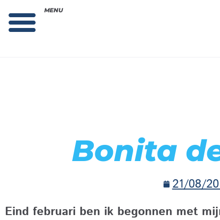
MENU
Theorie bestellen
Collega gezocht: vacature!
Bonita d
21/08/20
Eind februari ben ik begonnen met mij