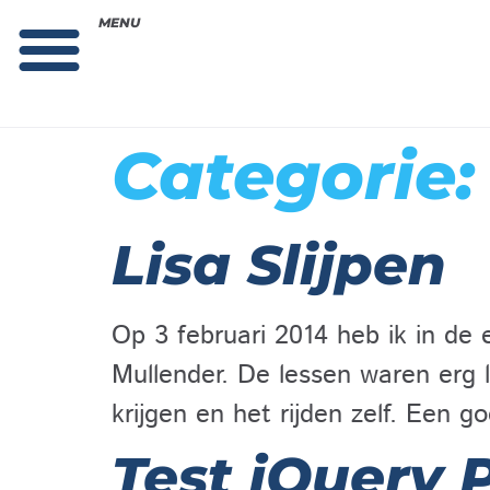
MENU
Theorie bestellen
Collega gezocht: vacature!
Categorie
Lisa Slijpen
Op 3 februari 2014 heb ik in de 
Mullender. De lessen waren erg 
krijgen en het rijden zelf. Een g
Test jQuery 