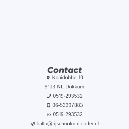
Contact
Koaidobbe 10
9103 NL Dokkum
0519-293532
06-53397883
0519-293532
hallo@rijschoolmullender.nl