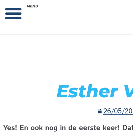
MENU
Theorie bestellen
Collega gezocht: vacature!
Esther 
26/05/20
Yes! En ook nog in de eerste keer! Dat