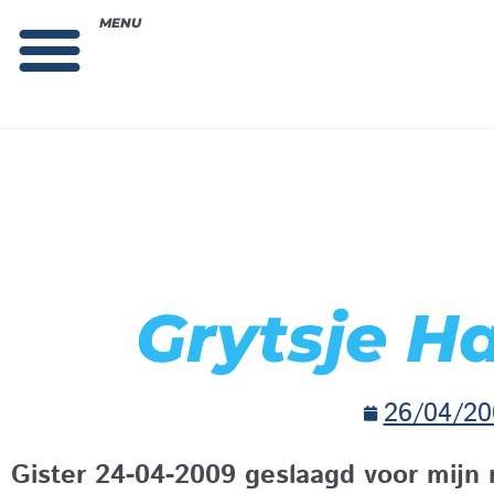
MENU
Theorie bestellen
Collega gezocht: vacature!
Grytsje 
26/04/20
Gister 24-04-2009 geslaagd voor mijn ri