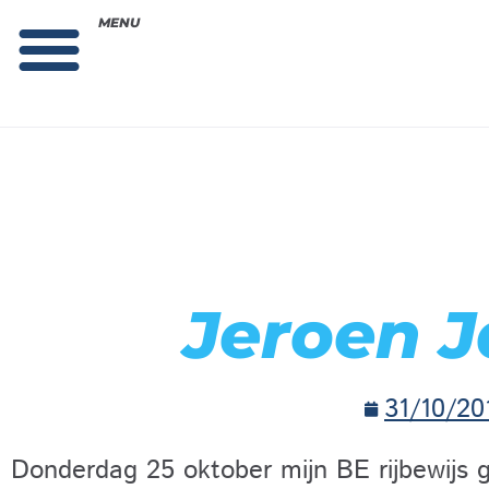
MENU
Theorie bestellen
Collega gezocht: vacature!
Jeroen 
31/10/20
Donderdag 25 oktober mijn BE rijbewijs g