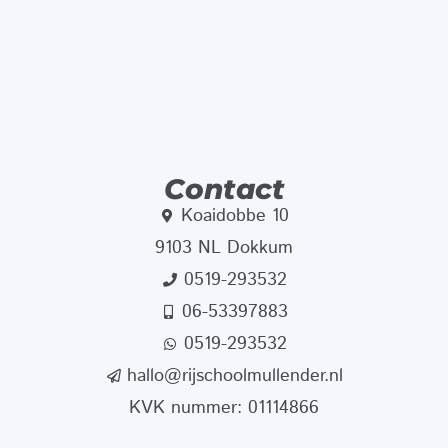
Contact
Koaidobbe 10
9103 NL Dokkum
0519-293532
06-53397883
0519-293532
hallo@rijschoolmullender.nl
KVK nummer: 01114866