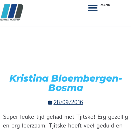
MENU
Theorie bestellen
Collega gezocht: vacature!
Kristina Bloembergen-
Bosma
28/09/2016
Super leuke tijd gehad met Tjitske! Erg gezellig
en erg leerzaam. Tjitske heeft veel geduld en