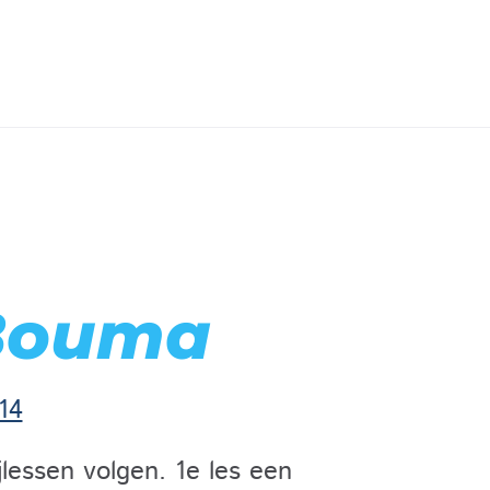
Bouma
14
jlessen volgen. 1e les een