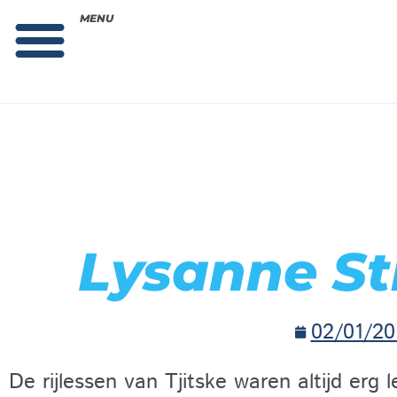
MENU
Theorie bestellen
Collega gezocht: vacature!
Lysanne St
02/01/20
De rijlessen van Tjitske waren altijd erg