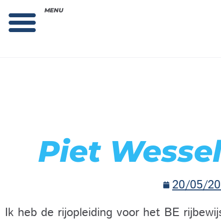
MENU
Theorie bestellen
Collega gezocht: vacature!
Piet Wessel
20/05/20
Ik heb de rijopleiding voor het BE rijbewi