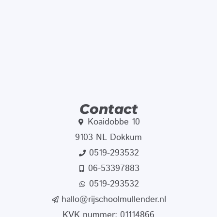
Contact
Koaidobbe 10
9103 NL Dokkum
0519-293532
06-53397883
0519-293532
hallo@rijschoolmullender.nl
KVK nummer: 01114866