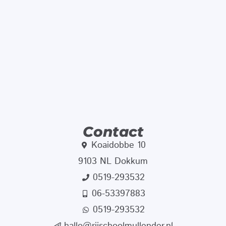
Contact
Koaidobbe 10
9103 NL Dokkum
0519-293532
06-53397883
0519-293532
hallo@rijschoolmullender.nl