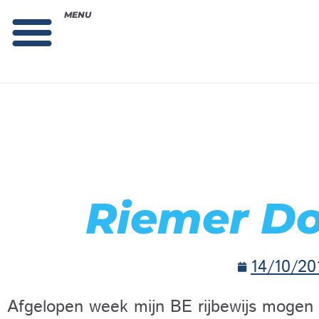
MENU
Theorie bestellen
Collega gezocht: vacature!
Riemer D
14/10/20
Afgelopen week mijn BE rijbewijs mogen h