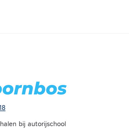
oornbos
18
alen bij autorijschool