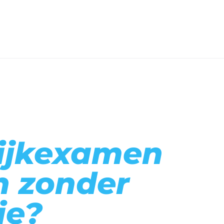
tijkexamen
n zonder
ie?