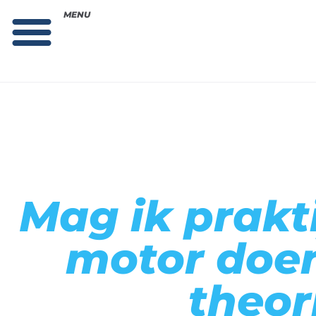
MENU
Theorie bestellen
Collega gezocht: vacature!
Mag ik prak
motor doe
theor