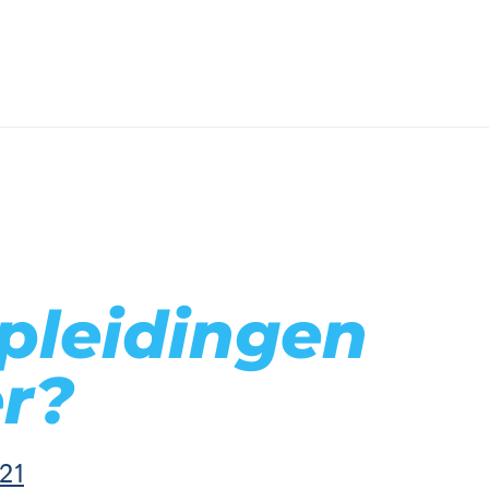
opleidingen
er?
21