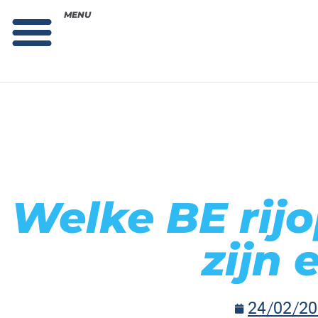
MENU
Theorie bestellen
Collega gezocht: vacature!
Welke BE rij
zijn 
24/02/20