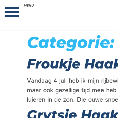
MENU
Theorie bestellen
Collega gezocht: vacature!
Categorie
Froukje Ha
Vandaag 4 juli heb ik mijn rijbe
maar ook gezellige tijd mee heb
luieren in de zon. Die ouwe sno
Grytsje Haa