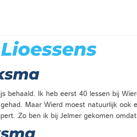
:
Lioessens
aksma
wijs behaald. Ik heb eerst 40 lessen bij W
 gehad. Maar Wierd moest natuurlijk ook 
epert. Zo ben ik bij Jelmer gekomen omda
ksma