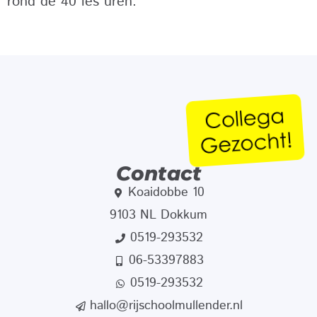
rond de 40 les uren.
Contact
Koaidobbe 10
9103 NL Dokkum
0519-293532
06-53397883
0519-293532
hallo@rijschoolmullender.nl