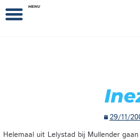
MENU
Theorie bestellen
Collega gezocht: vacature!
Ine
29/11/20
Helemaal uit Lelystad bij Mullender gaan