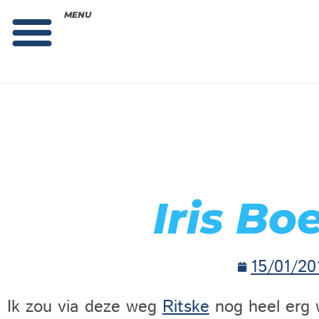
MENU
Theorie bestellen
Collega gezocht: vacature!
Iris Bo
15/01/20
Ik zou via deze weg
Ritske
nog heel erg 