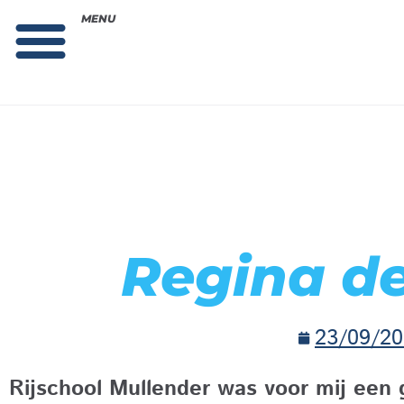
MENU
Theorie bestellen
Collega gezocht: vacature!
Regina d
23/09/20
Rijschool Mullender was voor mij een 