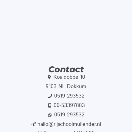
Contact
Koaidobbe 10
9103 NL Dokkum
0519-293532
06-53397883
0519-293532
hallo@rijschoolmullender.nl