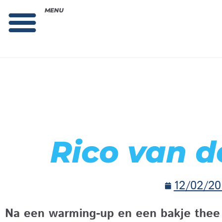
MENU
Theorie bestellen
Collega gezocht: vacature!
Rico van d
12/02/20
Na een warming-up en een bakje thee 