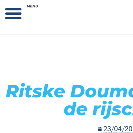
MENU
Theorie bestellen
Collega gezocht: vacature!
Ritske Douma
de rijs
23/04/20