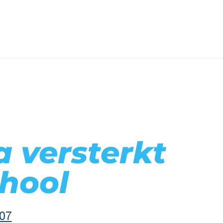
 versterkt
chool
07