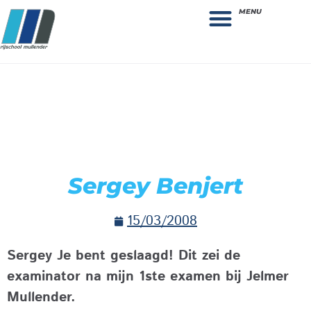
MENU
Theorie bestellen
Collega gezocht: vacature!
Sergey Benjert
15/03/2008
Sergey Je bent geslaagd! Dit zei de
examinator na mijn 1ste examen bij Jelmer
Mullender.