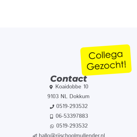
Contact
Koaidobbe 10
9103 NL Dokkum
0519-293532
06-53397883
0519-293532
hallo@rijschoolmullender.nl