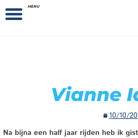
MENU
Theorie bestellen
Collega gezocht: vacature!
Vianne I
10/10/20
Na bijna een half jaar rijden heb ik gi