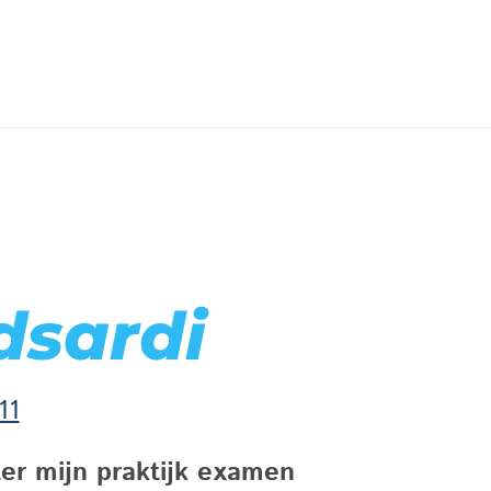
dsardi
11
ster mijn praktijk examen